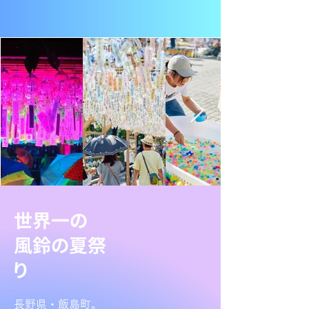
世界一の
風鈴の​夏祭
り
長野県・飯島町。