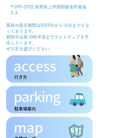
〒399-3702 長野県上伊那郡飯島町飯島
２４
風鈴の展示期間は8月9日から14日までとな
っております。
期間中は夜10時半頃までライトアップを予
定しています。
ぜひ足を運びください。