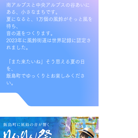
南アルプスと中央アルプスの谷あいに
ある、小さなまちです。
夏になると、1万個の風鈴がそっと風を
待ち、
音の道をつくります。
2023年に風鈴街道は世界記録に認定さ
れました。
「また来たいね」そう思える夏の日
を、
飯島町でゆっくりとお楽しみくださ
い。