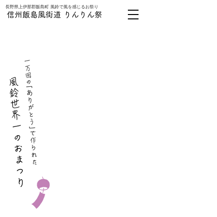
長野県上伊那郡飯島町 風鈴で風を感じるお祭り
信州飯島風街道 りんりん祭